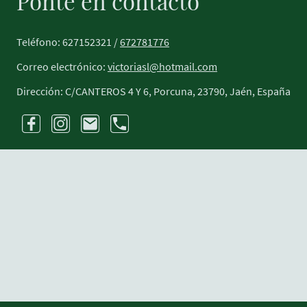
Ponte en contacto
Teléfono: 627152321 /
672781776
Correo electrónico:
victoriasl@hotmail.com
Dirección: C/CANTEROS 4 Y 6, Porcuna, 23790, Jaén, España