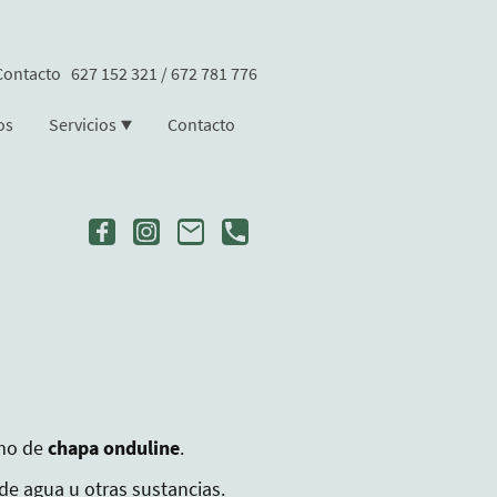
Contacto 627 152 321 / 672 781 776
os
Servicios
Contacto
mo de
chapa onduline
.
de agua u otras sustancias.