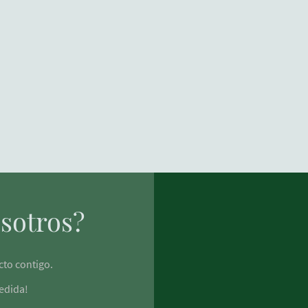
sotros?
cto contigo.
edida!