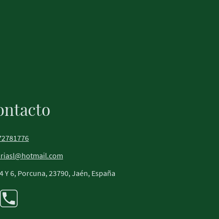
ontacto
72781776
oriasl@hotmail.com
 Y 6, Porcuna, 23790, Jaén, España